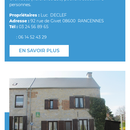
personnes.
Propriétaires :
Luc DECLEF
Adresse :
92 rue de Givet 08600 RANCENNES
Tél :
03 24 56 89 65
: 06 14 52 43 29
EN SAVOIR PLUS