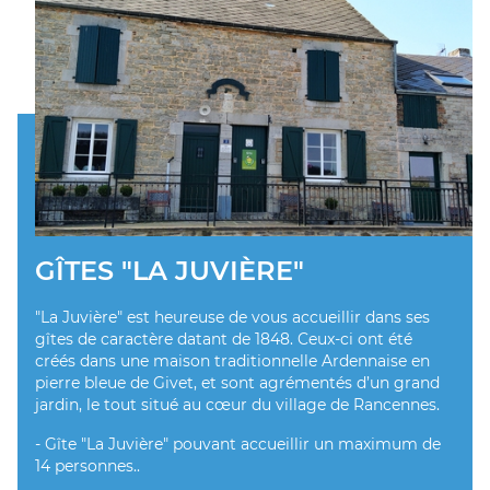
GÎTES "LA JUVIÈRE"
"La Juvière" est heureuse de vous accueillir dans ses
gîtes de caractère datant de 1848. Ceux-ci ont été
créés dans une maison traditionnelle Ardennaise en
pierre bleue de Givet, et sont agrémentés d’un grand
jardin, le tout situé au cœur du village de Rancennes.
- Gîte "La Juvière" pouvant accueillir un maximum de
14 personnes..