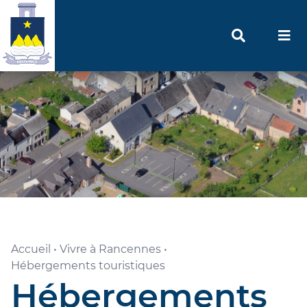
Accueil
•
Vivre à Rancennes
•
Hébergements touristiques
Hébergements