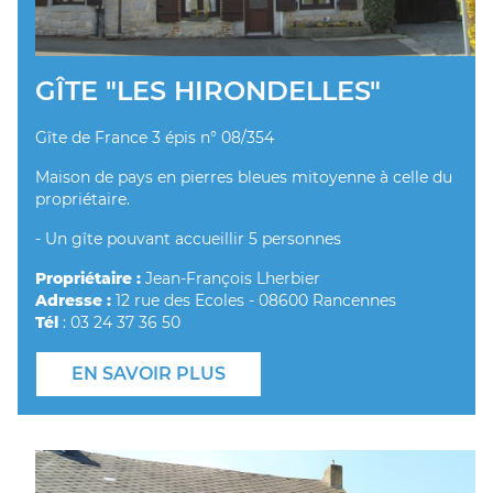
GÎTE "LES HIRONDELLES"
Gîte de France 3 épis n° 08/354
Maison de pays en pierres bleues mitoyenne à celle du
propriétaire.
- Un gîte pouvant accueillir 5 personnes
Propriétaire :
Jean-François Lherbier
Adresse :
12 rue des Ecoles - 08600 Rancennes
Tél
: 03 24 37 36 50
EN SAVOIR PLUS