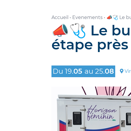
Accueil
•
Evenements
•
📣🩺 Le bu
📣🩺 Le bu
étape près
Du
19
.
05
au
25
.
08
Vi