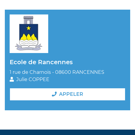
Ecole de Rancennes
1 rue de Charnois - 08600 RANCENNES
Julie COPPEE
APPELER